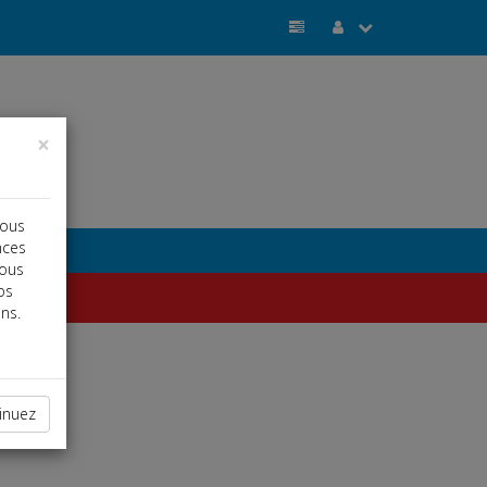
×
vous
nces
vous
os
ns.
inuez