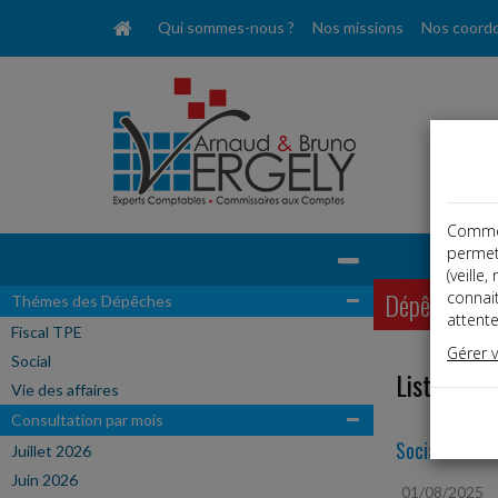
Qui sommes-nous ?
Nos missions
Nos coord
Comme t
Base documentaire
permet
(veille
Dépêches
connai
Thémes des Dépêches
attente
Fiscal TPE
Gérer 
Social
Liste des 
Vie des affaires
Consultation par mois
Social
Juillet 2026
Juin 2026
01/08/2025