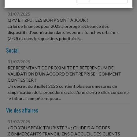
Fiscal TPE
31/07/2025
QPV ET ZFU : LES BOFIP SONT À JOUR !
La loi de finances pour 2025 a prorogé l'échéance des
dispositifs d'exonération dans les zones franches urbaines
(ZFU) et dans les quartiers prioritaires...
Social
31/07/2025
REPRÉSENTANT DE PROXIMITÉ ET RÉFÉRENDUM DE
VALIDATION D'UN ACCORD D'ENTREPRISE : COMMENT
CONTESTER ?
Un décret du 8 juillet 2025 contient plusieurs mesures de
simplification de la procédure civile. L'une d'entre elles concerne
le tribunal compétent pour...
Vie des affaires
31/07/2025
« DO YOU SPEAK TOURISTE ? » : GUIDE D'AIDE DES
COMMERÇANTS FRANCILIENS D'ACCUEIL DES CLIENTS