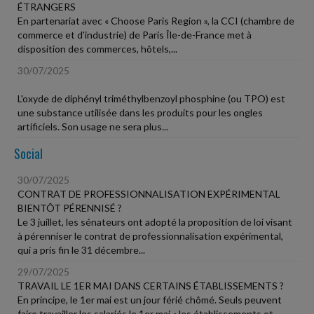
ÉTRANGERS
En partenariat avec « Choose Paris Region », la CCI (chambre de
commerce et d'industrie) de Paris Île-de-France met à
disposition des commerces, hôtels,...
30/07/2025
L'oxyde de diphényl triméthylbenzoyl phosphine (ou TPO) est
une substance utilisée dans les produits pour les ongles
artificiels. Son usage ne sera plus...
Social
30/07/2025
CONTRAT DE PROFESSIONNALISATION EXPÉRIMENTAL
BIENTÔT PÉRENNISÉ ?
Le 3 juillet, les sénateurs ont adopté la proposition de loi visant
à pérenniser le contrat de professionnalisation expérimental,
qui a pris fin le 31 décembre...
29/07/2025
TRAVAIL LE 1ER MAI DANS CERTAINS ÉTABLISSEMENTS ?
En principe, le 1er mai est un jour férié chômé. Seuls peuvent
faire travailler les salariés le 1er mai « les établissements et