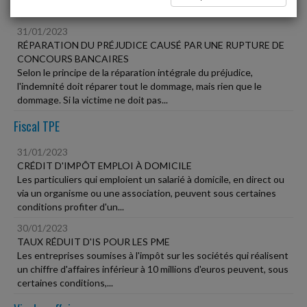
Vie des affaires
31/01/2023
RÉPARATION DU PRÉJUDICE CAUSÉ PAR UNE RUPTURE DE
CONCOURS BANCAIRES
Selon le principe de la réparation intégrale du préjudice,
l'indemnité doit réparer tout le dommage, mais rien que le
dommage. Si la victime ne doit pas...
Fiscal TPE
31/01/2023
CRÉDIT D'IMPÔT EMPLOI À DOMICILE
Les particuliers qui emploient un salarié à domicile, en direct ou
via un organisme ou une association, peuvent sous certaines
conditions profiter d'un...
30/01/2023
TAUX RÉDUIT D'IS POUR LES PME
Les entreprises soumises à l'impôt sur les sociétés qui réalisent
un chiffre d'affaires inférieur à 10 millions d'euros peuvent, sous
certaines conditions,...