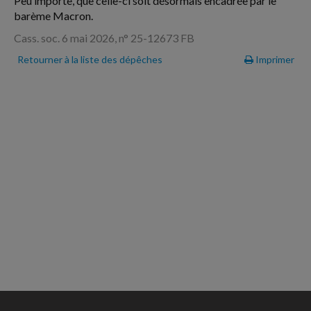
Peu importe, que celle-ci soit désormais encadrée par le
barème Macron.
Cass. soc. 6 mai 2026, n° 25-12673 FB
Retourner à la liste des dépêches
Imprimer